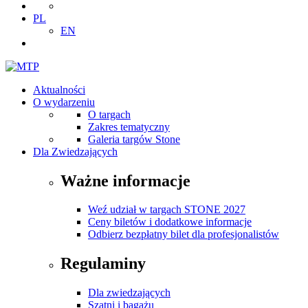
PL
EN
Aktualności
O wydarzeniu
O targach
Zakres tematyczny
Galeria targów Stone
Dla Zwiedzających
Ważne informacje
Weź udział w targach STONE 2027
Ceny biletów i dodatkowe informacje
Odbierz bezpłatny bilet dla profesjonalistów
Regulaminy
Dla zwiedzających
Szatni i bagażu