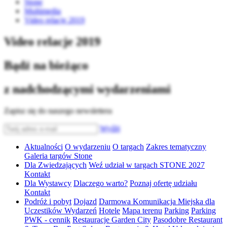
Stone
Multimedia
Video relacje 2019
Video relacje 2019
Bądź na bieżąco
z nadchodzącymi wydarzeniami
Zapisz się do naszego newslettera
Wyślij
Aktualności
O wydarzeniu
O targach
Zakres tematyczny
Galeria targów Stone
Dla Zwiedzających
Weź udział w targach STONE 2027
Kontakt
Dla Wystawcy
Dlaczego warto?
Poznaj ofertę udziału
Kontakt
Podróż i pobyt
Dojazd
Darmowa Komunikacja Miejska dla
Uczestików Wydarzeń
Hotele
Mapa terenu
Parking
Parking
PWK - cennik
Restauracje Garden City
Pasodobre Restaurant