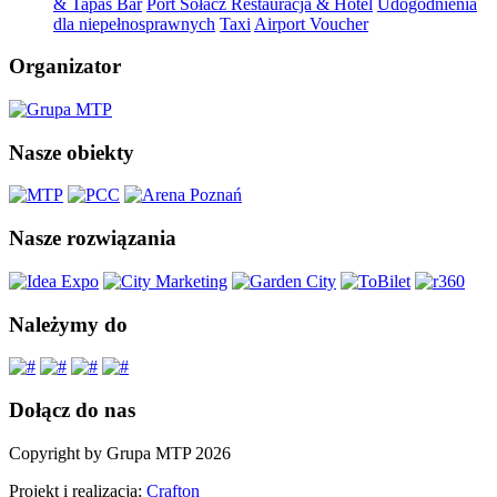
& Tapas Bar
Port Sołacz Restauracja & Hotel
Udogodnienia
dla niepełnosprawnych
Taxi
Airport Voucher
Organizator
Nasze obiekty
Nasze rozwiązania
Należymy do
Dołącz do nas
Copyright by Grupa MTP 2026
Projekt i realizacja:
Crafton