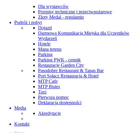
Dla wystawców
Przepisy techniczne i przeciwpożarowe
Złoty Medal - regulamin
Podróż i pobyt
Dojazd
Darmowa Komunikacja Miejska dla Uczestików
Wydarzeń
Hotele
Mapa terenu
Parking
Parking PWK - cennik
Restauracje Garden City
Pasodobre Restaurant & Tapas Bar
Port Sołacz Restauracja & Hotel
MTP Cafe
MTP Bistro
Taxi
Pierwsza pomoc
Deklaracja dostępności
Media
Akredytacje
Kontakt