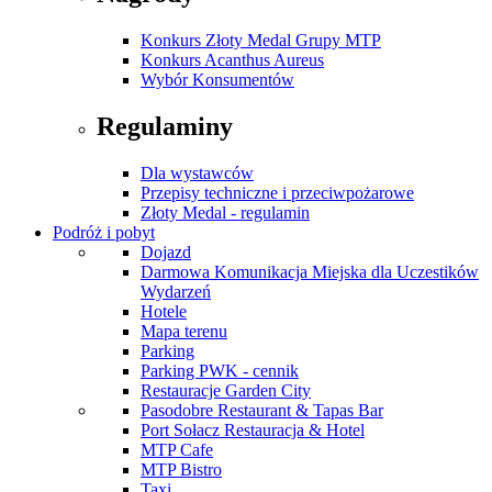
Konkurs Złoty Medal Grupy MTP
Konkurs Acanthus Aureus
Wybór Konsumentów
Regulaminy
Dla wystawców
Przepisy techniczne i przeciwpożarowe
Złoty Medal - regulamin
Podróż i pobyt
Dojazd
Darmowa Komunikacja Miejska dla Uczestików
Wydarzeń
Hotele
Mapa terenu
Parking
Parking PWK - cennik
Restauracje Garden City
Pasodobre Restaurant & Tapas Bar
Port Sołacz Restauracja & Hotel
MTP Cafe
MTP Bistro
Taxi