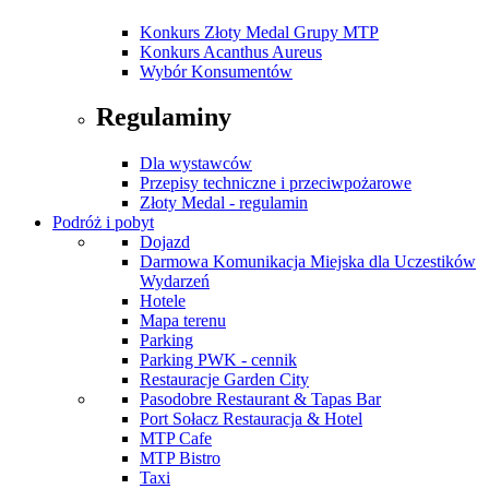
Konkurs Złoty Medal Grupy MTP
Konkurs Acanthus Aureus
Wybór Konsumentów
Regulaminy
Dla wystawców
Przepisy techniczne i przeciwpożarowe
Złoty Medal - regulamin
Podróż i pobyt
Dojazd
Darmowa Komunikacja Miejska dla Uczestików
Wydarzeń
Hotele
Mapa terenu
Parking
Parking PWK - cennik
Restauracje Garden City
Pasodobre Restaurant & Tapas Bar
Port Sołacz Restauracja & Hotel
MTP Cafe
MTP Bistro
Taxi