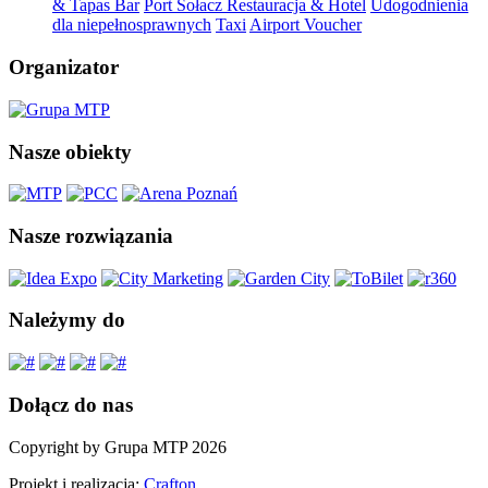
& Tapas Bar
Port Sołacz Restauracja & Hotel
Udogodnienia
dla niepełnosprawnych
Taxi
Airport Voucher
Organizator
Nasze obiekty
Nasze rozwiązania
Należymy do
Dołącz do nas
Copyright by Grupa MTP 2026
Projekt i realizacja:
Crafton