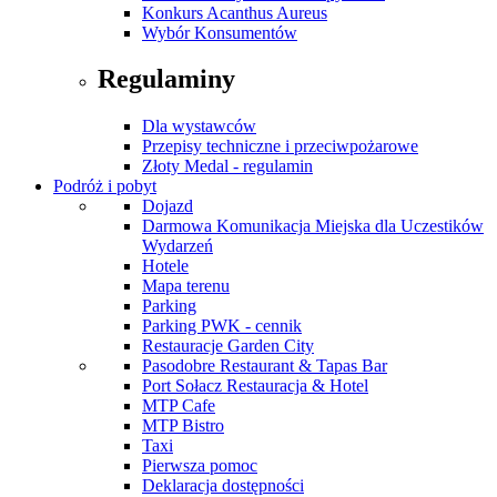
Konkurs Acanthus Aureus
Wybór Konsumentów
Regulaminy
Dla wystawców
Przepisy techniczne i przeciwpożarowe
Złoty Medal - regulamin
Podróż i pobyt
Dojazd
Darmowa Komunikacja Miejska dla Uczestików
Wydarzeń
Hotele
Mapa terenu
Parking
Parking PWK - cennik
Restauracje Garden City
Pasodobre Restaurant & Tapas Bar
Port Sołacz Restauracja & Hotel
MTP Cafe
MTP Bistro
Taxi
Pierwsza pomoc
Deklaracja dostępności