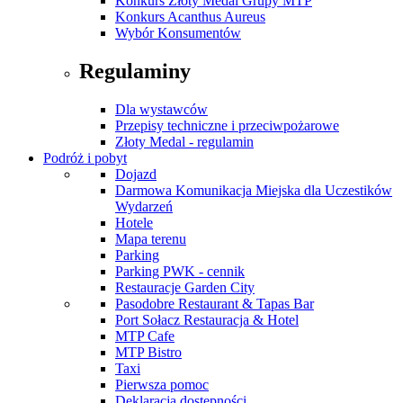
Konkurs Złoty Medal Grupy MTP
Konkurs Acanthus Aureus
Wybór Konsumentów
Regulaminy
Dla wystawców
Przepisy techniczne i przeciwpożarowe
Złoty Medal - regulamin
Podróż i pobyt
Dojazd
Darmowa Komunikacja Miejska dla Uczestików
Wydarzeń
Hotele
Mapa terenu
Parking
Parking PWK - cennik
Restauracje Garden City
Pasodobre Restaurant & Tapas Bar
Port Sołacz Restauracja & Hotel
MTP Cafe
MTP Bistro
Taxi
Pierwsza pomoc
Deklaracja dostępności