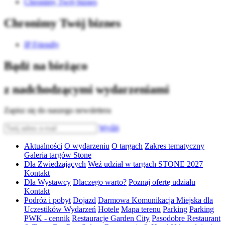
Chronimy Twój biznes
Chronimy Twój biznes
IP Friendly
Bądź na bieżąco
z nadchodzącymi wydarzeniami
Zapisz się do naszego newslettera
Wyślij
Aktualności
O wydarzeniu
O targach
Zakres tematyczny
Galeria targów Stone
Dla Zwiedzających
Weź udział w targach STONE 2027
Kontakt
Dla Wystawcy
Dlaczego warto?
Poznaj ofertę udziału
Kontakt
Podróż i pobyt
Dojazd
Darmowa Komunikacja Miejska dla
Uczestików Wydarzeń
Hotele
Mapa terenu
Parking
Parking
PWK - cennik
Restauracje Garden City
Pasodobre Restaurant