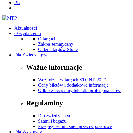
PL
Aktualności
O wydarzeniu
O targach
Zakres tematyczny
Galeria targów Stone
Dla Zwiedzających
Ważne informacje
Weź udział w targach STONE 2027
Ceny biletów i dodatkowe informacje
Odbierz bezpłatny bilet dla profesjonalistów
Regulaminy
Dla zwiedzających
Szatni i bagażu
Przepisy techniczne i przeciwpożarowe
Dla Wystawcy