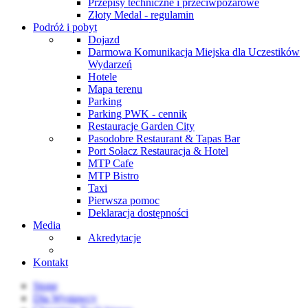
Przepisy techniczne i przeciwpożarowe
Złoty Medal - regulamin
Podróż i pobyt
Dojazd
Darmowa Komunikacja Miejska dla Uczestików
Wydarzeń
Hotele
Mapa terenu
Parking
Parking PWK - cennik
Restauracje Garden City
Pasodobre Restaurant & Tapas Bar
Port Sołacz Restauracja & Hotel
MTP Cafe
MTP Bistro
Taxi
Pierwsza pomoc
Deklaracja dostępności
Media
Akredytacje
Kontakt
Stone
Dla Wystawcy