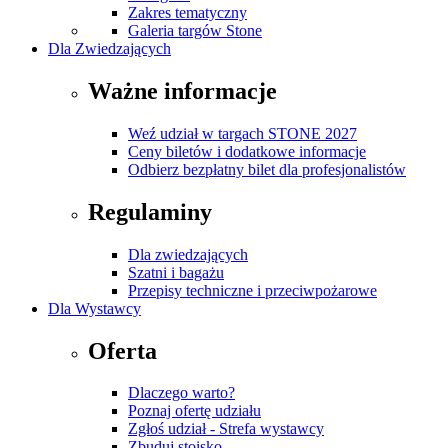
Zakres tematyczny
Galeria targów Stone
Dla Zwiedzających
Ważne informacje
Weź udział w targach STONE 2027
Ceny biletów i dodatkowe informacje
Odbierz bezpłatny bilet dla profesjonalistów
Regulaminy
Dla zwiedzających
Szatni i bagażu
Przepisy techniczne i przeciwpożarowe
Dla Wystawcy
Oferta
Dlaczego warto?
Poznaj ofertę udziału
Zgłoś udział - Strefa wystawcy
Zbuduj stoisko