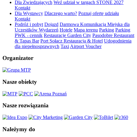
Dla Zwiedzających
Weź udział w targach STONE 2027
Kontakt
Dla Wystawcy
Dlaczego warto?
Poznaj ofertę udziału
Kontakt
Podróż i pobyt
Dojazd
Darmowa Komunikacja Miejska dla
Uczestików Wydarzeń
Hotele
Mapa terenu
Parking
Parking
PWK - cennik
Restauracje Garden City
Pasodobre Restaurant
& Tapas Bar
Port Sołacz Restauracja & Hotel
Udogodnienia
dla niepełnosprawnych
Taxi
Airport Voucher
Organizator
Nasze obiekty
Nasze rozwiązania
Należymy do