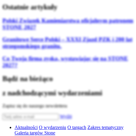
Ostatnie artykuły
Polski Związek Kamieniarstwa oficjalnym patronem
STONE 2027
Granitowe Serce Polski – XXXI Zjazd PZK i 200 lat
strzegomskiego granitu.
Co Twoja firma zyska, wystawiając się na STONE
2027?
Bądź na bieżąco
z nadchodzącymi wydarzeniami
Zapisz się do naszego newslettera
Wyślij
Aktualności
O wydarzeniu
O targach
Zakres tematyczny
Galeria targów Stone