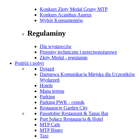
Konkurs Złoty Medal Grupy MTP
Konkurs Acanthus Aureus
Wybór Konsumentów
Regulaminy
Dla wystawców
Przepisy techniczne i przeciwpożarowe
Złoty Medal - regulamin
Podróż i pobyt
Dojazd
Darmowa Komunikacja Miejska dla Uczestików
Wydarzeń
Hotele
Mapa terenu
Parking
Parking PWK - cennik
Restauracje Garden City
Pasodobre Restaurant & Tapas Bar
Port Sołacz Restauracja & Hotel
MTP Cafe
MTP Bistro
Taxi