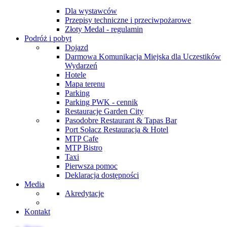
Dla wystawców
Przepisy techniczne i przeciwpożarowe
Złoty Medal - regulamin
Podróż i pobyt
Dojazd
Darmowa Komunikacja Miejska dla Uczestików
Wydarzeń
Hotele
Mapa terenu
Parking
Parking PWK - cennik
Restauracje Garden City
Pasodobre Restaurant & Tapas Bar
Port Sołacz Restauracja & Hotel
MTP Cafe
MTP Bistro
Taxi
Pierwsza pomoc
Deklaracja dostępności
Media
Akredytacje
Kontakt