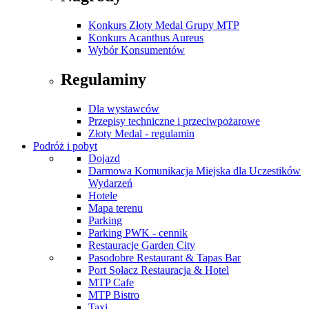
Konkurs Złoty Medal Grupy MTP
Konkurs Acanthus Aureus
Wybór Konsumentów
Regulaminy
Dla wystawców
Przepisy techniczne i przeciwpożarowe
Złoty Medal - regulamin
Podróż i pobyt
Dojazd
Darmowa Komunikacja Miejska dla Uczestików
Wydarzeń
Hotele
Mapa terenu
Parking
Parking PWK - cennik
Restauracje Garden City
Pasodobre Restaurant & Tapas Bar
Port Sołacz Restauracja & Hotel
MTP Cafe
MTP Bistro
Taxi