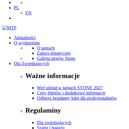
PL
EN
Aktualności
O wydarzeniu
O targach
Zakres tematyczny
Galeria targów Stone
Dla Zwiedzających
Ważne informacje
Weź udział w targach STONE 2027
Ceny biletów i dodatkowe informacje
Odbierz bezpłatny bilet dla profesjonalistów
Regulaminy
Dla zwiedzających
Szatni i bagażu