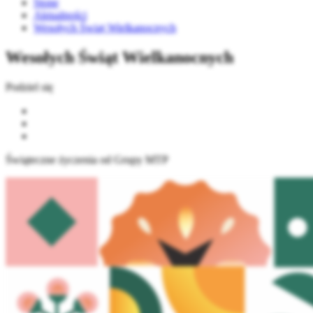
Stone
Aktualności
Wesołych Świąt Wielkanocnych
Wesołych Świąt Wielkanocnych
Podziel się
Świąteczne życzenia od Grupy MTP