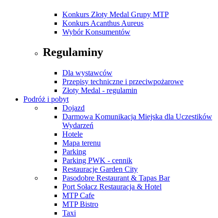
Konkurs Złoty Medal Grupy MTP
Konkurs Acanthus Aureus
Wybór Konsumentów
Regulaminy
Dla wystawców
Przepisy techniczne i przeciwpożarowe
Złoty Medal - regulamin
Podróż i pobyt
Dojazd
Darmowa Komunikacja Miejska dla Uczestików
Wydarzeń
Hotele
Mapa terenu
Parking
Parking PWK - cennik
Restauracje Garden City
Pasodobre Restaurant & Tapas Bar
Port Sołacz Restauracja & Hotel
MTP Cafe
MTP Bistro
Taxi