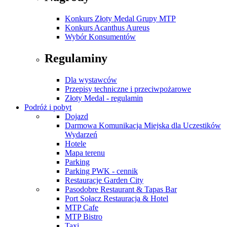
Konkurs Złoty Medal Grupy MTP
Konkurs Acanthus Aureus
Wybór Konsumentów
Regulaminy
Dla wystawców
Przepisy techniczne i przeciwpożarowe
Złoty Medal - regulamin
Podróż i pobyt
Dojazd
Darmowa Komunikacja Miejska dla Uczestików
Wydarzeń
Hotele
Mapa terenu
Parking
Parking PWK - cennik
Restauracje Garden City
Pasodobre Restaurant & Tapas Bar
Port Sołacz Restauracja & Hotel
MTP Cafe
MTP Bistro
Taxi