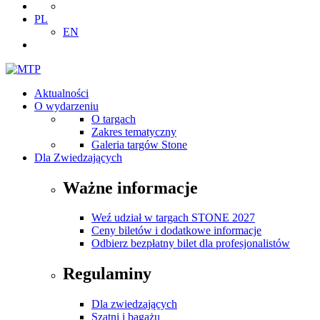
PL
EN
Aktualności
O wydarzeniu
O targach
Zakres tematyczny
Galeria targów Stone
Dla Zwiedzających
Ważne informacje
Weź udział w targach STONE 2027
Ceny biletów i dodatkowe informacje
Odbierz bezpłatny bilet dla profesjonalistów
Regulaminy
Dla zwiedzających
Szatni i bagażu