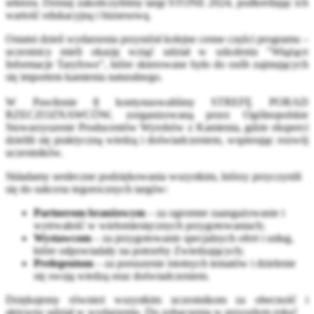
sektora. Dzisiaj zakończyliśmy targi STONE 2024, podkreślając ich
wartość edukacyjną i biznesową.
Ostatni dzień wydarzenia przyniósł kolejne cenne części programu –
uczestnicy mieli okazję wziąć udział w szkoleniu "Wiążące
Informacje Taryfowe", które skierowane było do osób zajmujących
się importem kamienia naturalnego.
W Pawilonie 8 kontynuowaliśmy STREFĘ PORAD
RZECZOZNAWCÓW, zorganizowaną przez Ogólnopolskie
Stowarzyszenie Producentów Wyrobów z Kamienia, gdzie eksperci
dzielili się praktyczną wiedzą i doświadczeniem, wspierając rozwój
uczestników.
Składamy serdeczne podziękowania wszystkim, którzy przyczynili
się do sukcesu tegorocznych targów:
Partnerom branżowym
– za ogromne zaangażowanie i
wytrwałość w wielomiesięcznych przygotowaniach;
Wystawcom
– za przygotowanie specjalnych ofert i usług,
które odpowiadały na potrzeby Zwiedzających;
Prelegentom
– za poruszenie istotnych tematów i dzielenie
się swoją wiedzą oraz doświadczeniem.
Dziękujemy również wszystkim uczestnikom za obecność i
aktywny udział w wydarzeniu. Do zobaczenia w przyszłym roku!