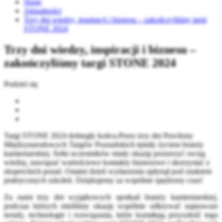
Stone
Aktualności
Trzy dni wiedzy, inspiracji i biznesu – zakończyliśmy targi
STONE 2024
Trzy dni wiedzy, inspiracji i biznesu –
zakończyliśmy targi STONE 2024
Podziel się
Targi STONE 2024 dobiegły końca.Przez trzy dni Pawilony
Międzynarodowych Targów Poznańskich tętniły życiem branży
kamieniarskiej. Setki uczestników miały okazję poszerzyć swoją
wiedzę, nawiązać wartościowe kontakty biznesowe i skorzystać z
eksperckich porad. Ostatni dzień wydarzenia upłynął pod znakiem
praktycznych szkoleń. Dziękujemy za wspólnie spędzony czas!
Za nami trzy dni wyjątkowych spotkań branży kamieniarskiej,
podczas których mieliśmy okazję wspólnie odkrywać najnowsze
trendy, technologie i rozwiązania, które kształtują przyszłość tego