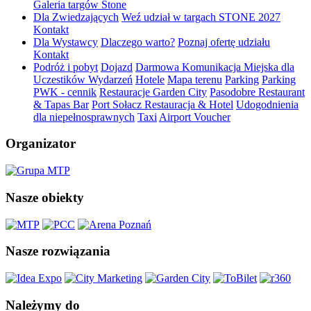
Galeria targów Stone
Dla Zwiedzających
Weź udział w targach STONE 2027
Kontakt
Dla Wystawcy
Dlaczego warto?
Poznaj ofertę udziału
Kontakt
Podróż i pobyt
Dojazd
Darmowa Komunikacja Miejska dla
Uczestików Wydarzeń
Hotele
Mapa terenu
Parking
Parking
PWK - cennik
Restauracje Garden City
Pasodobre Restaurant
& Tapas Bar
Port Sołacz Restauracja & Hotel
Udogodnienia
dla niepełnosprawnych
Taxi
Airport Voucher
Organizator
Nasze obiekty
Nasze rozwiązania
Należymy do