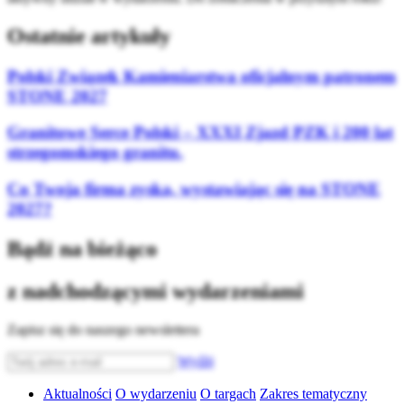
Ostatnie artykuły
Polski Związek Kamieniarstwa oficjalnym patronem
STONE 2027
Granitowe Serce Polski – XXXI Zjazd PZK i 200 lat
strzegomskiego granitu.
Co Twoja firma zyska, wystawiając się na STONE
2027?
Bądź na bieżąco
z nadchodzącymi wydarzeniami
Zapisz się do naszego newslettera
Wyślij
Aktualności
O wydarzeniu
O targach
Zakres tematyczny