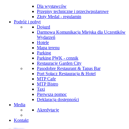
Dla wystawców
Przepisy techniczne i przeciwpożarowe
Złoty Medal - regulamin
Podróż i pobyt
Dojazd
Darmowa Komunikacja Miejska dla Uczestików
Wydarzeń
Hotele
Mapa terenu
Parking
Parking PWK - cennik
Restauracje Garden City
Pasodobre Restaurant & Tapas Bar
Port Sołacz Restauracja & Hotel
MTP Cafe
MTP Bistro
Taxi
Pierwsza pomoc
Deklaracja dostępności
Media
Akredytacje
Kontakt