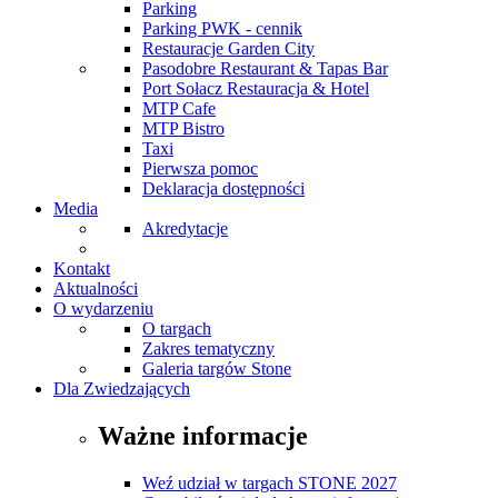
Parking
Parking PWK - cennik
Restauracje Garden City
Pasodobre Restaurant & Tapas Bar
Port Sołacz Restauracja & Hotel
MTP Cafe
MTP Bistro
Taxi
Pierwsza pomoc
Deklaracja dostępności
Media
Akredytacje
Kontakt
Aktualności
O wydarzeniu
O targach
Zakres tematyczny
Galeria targów Stone
Dla Zwiedzających
Ważne informacje
Weź udział w targach STONE 2027