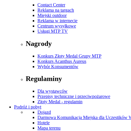
Contact Center
Reklama na targach
Miejski outdoor
Reklama w internecie
Centrum wysyłkowe
Usługi MTP TV
Nagrody
Konkurs Złoty Medal Grupy MTP
Konkurs Acanthus Aureus
Wybór Konsumentów
Regulaminy
Dla wystawców
Przepisy techniczne i przeciwpożarowe
Złoty Medal - regulamin
Podróż i pobyt
Dojazd
Darmowa Komunikacja Miejska dla Uczestików 
Hotele
Mapa terenu