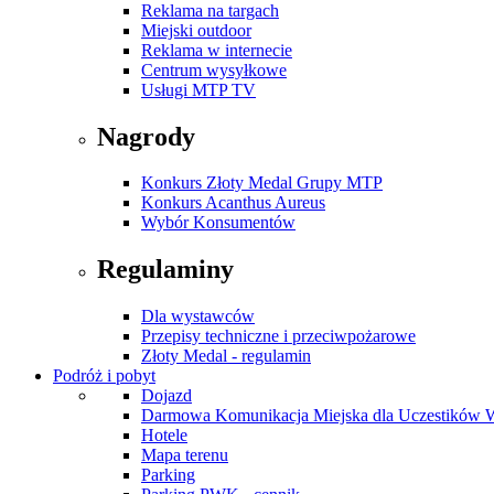
Reklama na targach
Miejski outdoor
Reklama w internecie
Centrum wysyłkowe
Usługi MTP TV
Nagrody
Konkurs Złoty Medal Grupy MTP
Konkurs Acanthus Aureus
Wybór Konsumentów
Regulaminy
Dla wystawców
Przepisy techniczne i przeciwpożarowe
Złoty Medal - regulamin
Podróż i pobyt
Dojazd
Darmowa Komunikacja Miejska dla Uczestików 
Hotele
Mapa terenu
Parking