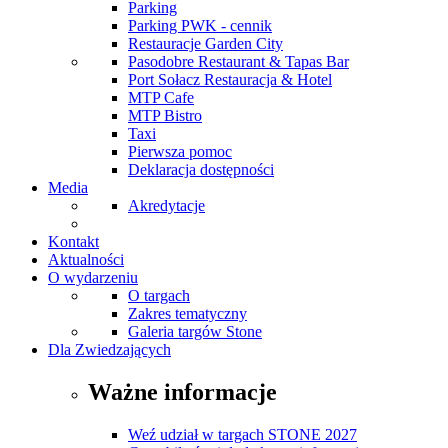
Parking
Parking PWK - cennik
Restauracje Garden City
Pasodobre Restaurant & Tapas Bar
Port Sołacz Restauracja & Hotel
MTP Cafe
MTP Bistro
Taxi
Pierwsza pomoc
Deklaracja dostępności
Media
Akredytacje
Kontakt
Aktualności
O wydarzeniu
O targach
Zakres tematyczny
Galeria targów Stone
Dla Zwiedzających
Ważne informacje
Weź udział w targach STONE 2027