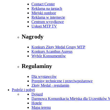
Contact Center
Reklama na targach
Miejski outdoor
Reklama w internecie
Centrum wysyłkowe
Usługi MTP TV
Nagrody
Konkurs Złoty Medal Grupy MTP
Konkurs Acanthus Aureus
Wybór Konsumentów
Regulaminy
Dla wystawców
Przepisy techniczne i przeciwpożarowe
Złoty Medal - regulamin
Podróż i pobyt
Dojazd
Darmowa Komunikacja Miejska dla Uczestików 
Hotele
Mapa terenu