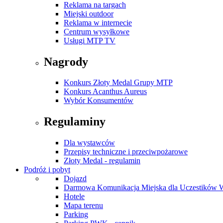
Reklama na targach
Miejski outdoor
Reklama w internecie
Centrum wysyłkowe
Usługi MTP TV
Nagrody
Konkurs Złoty Medal Grupy MTP
Konkurs Acanthus Aureus
Wybór Konsumentów
Regulaminy
Dla wystawców
Przepisy techniczne i przeciwpożarowe
Złoty Medal - regulamin
Podróż i pobyt
Dojazd
Darmowa Komunikacja Miejska dla Uczestików 
Hotele
Mapa terenu
Parking