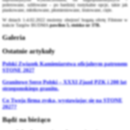
polerowane, szlifowane – po bardziej rustykalne opcje, takie jak
piaskowane, młotkowane, płomieniowane, śrutowane, cięte.
W dniach 1-4.02.2022 możemy obejrzeć bogatą ofertę Filstone w
trakcie Targów BUDMA
pawilon 5, stoisko nr 37B.
Galeria
Ostatnie artykuły
Polski Związek Kamieniarstwa oficjalnym patronem
STONE 2027
Granitowe Serce Polski – XXXI Zjazd PZK i 200 lat
strzegomskiego granitu.
Co Twoja firma zyska, wystawiając się na STONE
2027?
Bądź na bieżąco