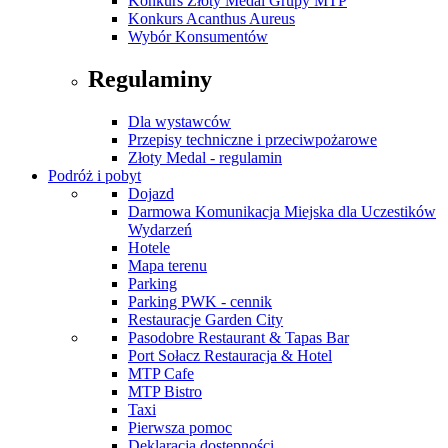
Konkurs Złoty Medal Grupy MTP
Konkurs Acanthus Aureus
Wybór Konsumentów
Regulaminy
Dla wystawców
Przepisy techniczne i przeciwpożarowe
Złoty Medal - regulamin
Podróż i pobyt
Dojazd
Darmowa Komunikacja Miejska dla Uczestików
Wydarzeń
Hotele
Mapa terenu
Parking
Parking PWK - cennik
Restauracje Garden City
Pasodobre Restaurant & Tapas Bar
Port Sołacz Restauracja & Hotel
MTP Cafe
MTP Bistro
Taxi
Pierwsza pomoc
Deklaracja dostępności