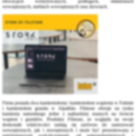
elewacjach wentylowanych, podłogach, okładzinach
wewnętrznych, meblach wewnętrznych oraz drzwiach.
Firma posiada dwa kamieniołomy: kamieniołom wapienia w Fatimie
i kamieniołom granitu w Alpalhão. Filstone oferuje na rynku
kamienia naturalnego jedne z najbardziej znanych na świecie
wapieni i granitów. Produkty Filstone, ze względu na swoje
doskonałe właściwości nadają się zarówno do zastosowań
wewnętrznych, jak i zewnętrznych i może być prezentowany z
najróżniejszymi wykończeniami, od najpopularniejszych –