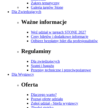
Zakres tematyczny
Galeria targów Stone
Dla Zwiedzających
Ważne informacje
Weź udział w targach STONE 2027
Ceny biletów i dodatkowe informacje
Odbierz bezpłatny bilet dla profesjonalistów
Regulaminy
Dla zwiedzających
Szatni i bagażu
Przepisy techniczne i przeciwpożarowe
Dla Wystawcy
Oferta
Dlaczego warto?
Poznaj ofertę udziału
Zgłoś udział - Strefa wystawcy
Zbuduj stoisko