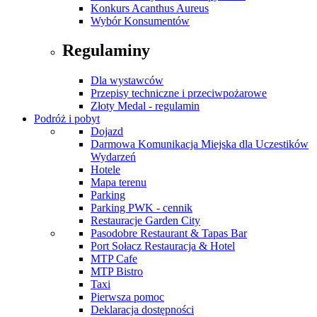
Konkurs Acanthus Aureus
Wybór Konsumentów
Regulaminy
Dla wystawców
Przepisy techniczne i przeciwpożarowe
Złoty Medal - regulamin
Podróż i pobyt
Dojazd
Darmowa Komunikacja Miejska dla Uczestików
Wydarzeń
Hotele
Mapa terenu
Parking
Parking PWK - cennik
Restauracje Garden City
Pasodobre Restaurant & Tapas Bar
Port Sołacz Restauracja & Hotel
MTP Cafe
MTP Bistro
Taxi
Pierwsza pomoc
Deklaracja dostępności