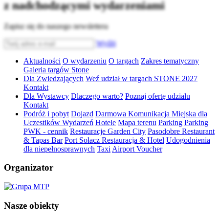
z nadchodzącymi wydarzeniami
Zapisz się do naszego newslettera
Wyślij
Aktualności
O wydarzeniu
O targach
Zakres tematyczny
Galeria targów Stone
Dla Zwiedzających
Weź udział w targach STONE 2027
Kontakt
Dla Wystawcy
Dlaczego warto?
Poznaj ofertę udziału
Kontakt
Podróż i pobyt
Dojazd
Darmowa Komunikacja Miejska dla
Uczestików Wydarzeń
Hotele
Mapa terenu
Parking
Parking
PWK - cennik
Restauracje Garden City
Pasodobre Restaurant
& Tapas Bar
Port Sołacz Restauracja & Hotel
Udogodnienia
dla niepełnosprawnych
Taxi
Airport Voucher
Organizator
Nasze obiekty