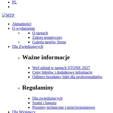
PL
Aktualności
O wydarzeniu
O targach
Zakres tematyczny
Galeria targów Stone
Dla Zwiedzających
Ważne informacje
Weź udział w targach STONE 2027
Ceny biletów i dodatkowe informacje
Odbierz bezpłatny bilet dla profesjonalistów
Regulaminy
Dla zwiedzających
Szatni i bagażu
Przepisy techniczne i przeciwpożarowe
Dla Wystawcy