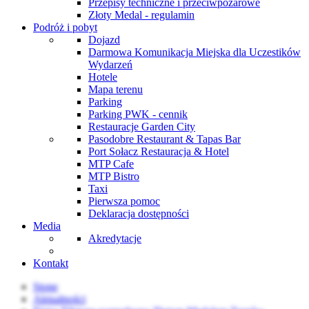
Przepisy techniczne i przeciwpożarowe
Złoty Medal - regulamin
Podróż i pobyt
Dojazd
Darmowa Komunikacja Miejska dla Uczestików
Wydarzeń
Hotele
Mapa terenu
Parking
Parking PWK - cennik
Restauracje Garden City
Pasodobre Restaurant & Tapas Bar
Port Sołacz Restauracja & Hotel
MTP Cafe
MTP Bistro
Taxi
Pierwsza pomoc
Deklaracja dostępności
Media
Akredytacje
Kontakt
Stone
Aktualności