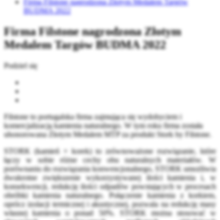
Firma Filstone nagrodzona Złotym Medalem Targów
BUDMA 2022
Firma Filstone nagrodzona Złotym
Medalem Targów BUDMA 2022
Podziel się
Filstone to portugalska firma zajmująca się wydobyciem i
komercjalizacją kamienia naturalnego. W tym roku firma została
uhonorowana Złotym Medalem MTP za produkt Stork by Filstone.
STORK (kamień + korek) to zrównoważone rozwiązanie, które
łączy w sobie różne cechy obu naturalnych materiałów. W
porównaniu do rozwiązania konwencjonalnego, STORK umożliwia
dwukrotne zwiększenie wykorzystywanej ilości kamienia i, w
konsekwencji, redukcję ilości odpadów powstających w procesach
obróbki kamienia naturalnego. Połączenie kamienia z korkiem,
oprócz izolacji termicznej i akustycznej, pozwala na redukcję masy
własnej kamienia o ponad 50%. STORK można stosować w