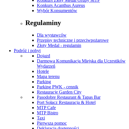
Konkurs Złoty Medal Grupy MTP
Konkurs Acanthus Aureus
Wybór Konsumentów
Regulaminy
Dla wystawców
Przepisy techniczne i przeciwpożarowe
Złoty Medal - regulamin
Podróż i pobyt
Dojazd
Darmowa Komunikacja Miejska dla Uczestików
Wydarzeń
Hotele
Mapa terenu
Parking
Parking PWK - cennik
Restauracje Garden City
Pasodobre Restaurant & Tapas Bar
Port Sołacz Restauracja & Hotel
MTP Cafe
MTP Bistro
Taxi
Pierwsza pomoc
Deklaracja dostępności