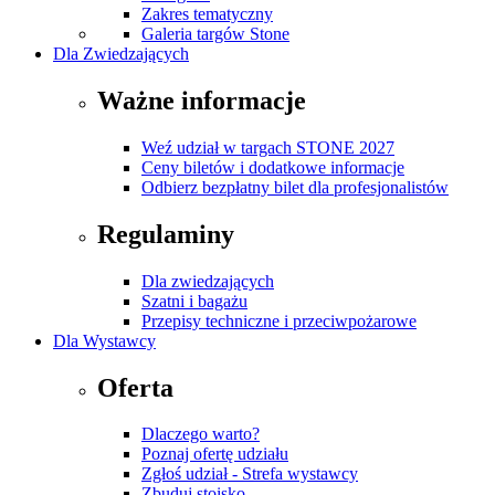
Zakres tematyczny
Galeria targów Stone
Dla Zwiedzających
Ważne informacje
Weź udział w targach STONE 2027
Ceny biletów i dodatkowe informacje
Odbierz bezpłatny bilet dla profesjonalistów
Regulaminy
Dla zwiedzających
Szatni i bagażu
Przepisy techniczne i przeciwpożarowe
Dla Wystawcy
Oferta
Dlaczego warto?
Poznaj ofertę udziału
Zgłoś udział - Strefa wystawcy
Zbuduj stoisko