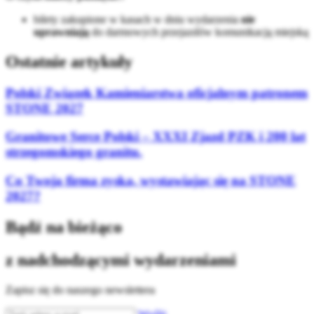
bilety zakupione w kasach w dniu wydarzenia
nie
uprawniają
do darmowych przejazdów komunikacją miejską
Ostatnie artykuły
Polski Związek Kamieniarstwa oficjalnym patronem
STONE 2027
Granitowe Serce Polski – XXXI Zjazd PZK i 200 lat
strzegomskiego granitu.
Co Twoja firma zyska, wystawiając się na STONE
2027?
Bądź na bieżąco
z nadchodzącymi wydarzeniami
Zapisz się do naszego newslettera