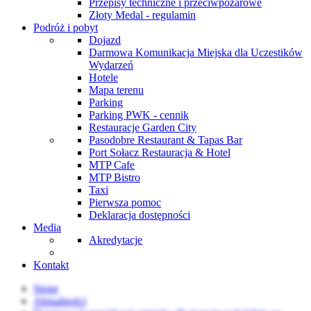
Przepisy techniczne i przeciwpożarowe
Złoty Medal - regulamin
Podróż i pobyt
Dojazd
Darmowa Komunikacja Miejska dla Uczestików
Wydarzeń
Hotele
Mapa terenu
Parking
Parking PWK - cennik
Restauracje Garden City
Pasodobre Restaurant & Tapas Bar
Port Sołacz Restauracja & Hotel
MTP Cafe
MTP Bistro
Taxi
Pierwsza pomoc
Deklaracja dostępności
Media
Akredytacje
Kontakt
Stone
Aktualności