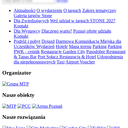
Wyślij
Aktualności
O wydarzeniu
O targach
Zakres tematyczny
Galeria targów Stone
Dla Zwiedzających
Weź udział w targach STONE 2027
Kontakt
Dla Wystawcy
Dlaczego warto?
Poznaj ofertę udziału
Kontakt
Podróż i pobyt
Dojazd
Darmowa Komunikacja Miejska dla
Uczestików Wydarzeń
Hotele
Mapa terenu
Parking
Parking
PWK - cennik
Restauracje Garden City
Pasodobre Restaurant
& Tapas Bar
Port Sołacz Restauracja & Hotel
Udogodnienia
dla niepełnosprawnych
Taxi
Airport Voucher
Organizator
Nasze obiekty
Nasze rozwiązania