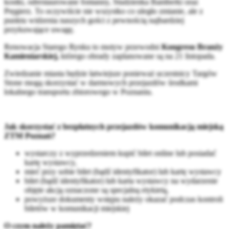
kostki, odrestaurowane fontanny, Studzienka Bamberki oraz
Pręgierz. To oczywiście nie wszystko co uległo zmianie, ale z
punktu widzenia naszych gości z pewnością najbardziej
przykuwające uwagę.
Renowacja Starego Rynku to motyw przewodni
Kongresu Branży
Kamieniarskiej,
którego obrady zaplanowane są na 21 listopada.
Zwiedzanie miasta będzie łatwiejsze ponieważ uczestnicy Targów
Stone mogą skorzystać w darmowych przejazdów środkami
lokalnego transportu zbiorowego w Poznaniu.
Jak skorzystać z bezpłatnych przejazdów komunikacją miejską
ZTM Poznań?
wystarczy z wyprzedzeniem kupić bilet online lub posiadać
kartę wystawcy,
mieć przy sobie bilet (bądź identyfikator) lub kartę wystawcy
bilet (bądź identyfikator) lub karta wystawcy na wydarzenie
objęte akcją oznaczone są specjalną etykietą,
powyższe dokumenty wstępu należy okazać podczas kontroli
biletów w komunikacji miejskiej
O czym należy pamiętać?