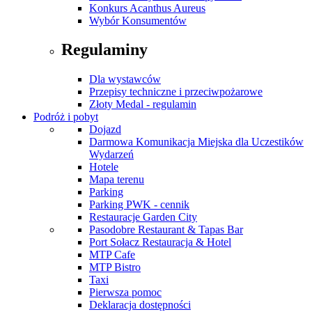
Konkurs Acanthus Aureus
Wybór Konsumentów
Regulaminy
Dla wystawców
Przepisy techniczne i przeciwpożarowe
Złoty Medal - regulamin
Podróż i pobyt
Dojazd
Darmowa Komunikacja Miejska dla Uczestików
Wydarzeń
Hotele
Mapa terenu
Parking
Parking PWK - cennik
Restauracje Garden City
Pasodobre Restaurant & Tapas Bar
Port Sołacz Restauracja & Hotel
MTP Cafe
MTP Bistro
Taxi
Pierwsza pomoc
Deklaracja dostępności