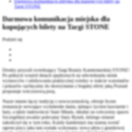
Darmowa komunikacja miejska dla kupujących bilety na
Targi STONE
Darmowa komunikacja miejska dla
kupujących bilety na Targi STONE
Podziel się
Drodzy przyszli zwiedzający Targi Branży Kamieniarskiej STONE!
Po pełnych wrażeń dniach spędzonych na odwiedzaniu stoisk
wystawców i zdobywaniu praktycznej wiedzy w trakcie warsztatów
i pokazów zachęcamy do skorzystania z bogatej oferty jaką Poznań
proponuje wieczorową porą.
Nasze miasto łączy tradycję z nowoczesnością, oferuje liczne
restauracje serwujące wyśmienite dania, tętniące życiem kawiarnie i
bary, a także malownicze Stare Miasto, idealne na wieczorny spacer.
Szczególnej uwadze polecamy Stary Rynek, którego remont
zakończył się w tym roku. Każdy kamieniarz ma szansę ocenić
ogrom pracy jaka tam została wykonana: nowa płyta z granitowej